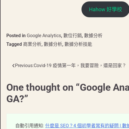
Hahow 好學校
Posted in
Google Analytics
,
數位行銷
,
數據分析
Tagged
商業分析
,
數據分析
,
數據分析技能
Previous:
Covid-19 疫情第一年，我要冒險，還是回家？
文
章
One thought on “
Google 
導
GA?
”
覽
自動引用通知:
什麼是 SEO？4 個初學者常有的疑問 | 數據分