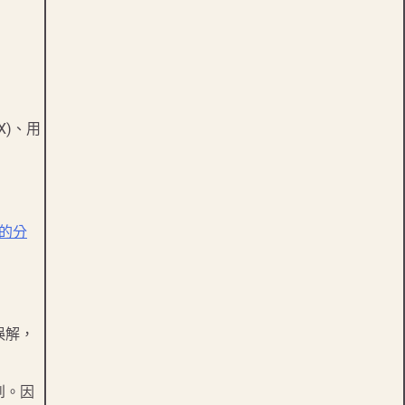
X)、用
的分
誤解，
到。因